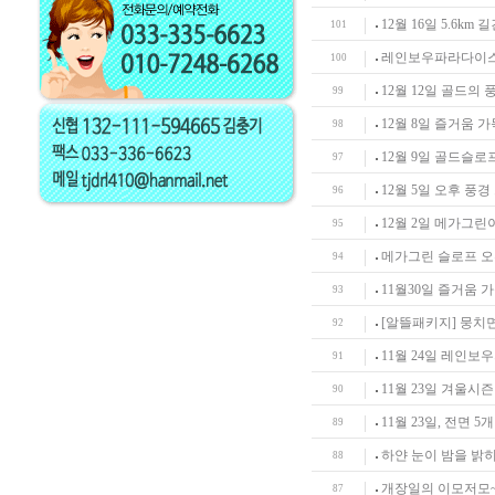
12월 16일 5.6km 
101
레인보우파라다이스 
100
12월 12일 골드의
99
12월 8일 즐거움 
98
12월 9일 골드슬로
97
12월 5일 오후 풍
96
12월 2일 메가그린
95
메가그린 슬로프 오픈
94
11월30일 즐거움 
93
[알뜰패키지] 뭉치면 
92
11월 24일 레인보
91
11월 23일 겨울시
90
11월 23일, 전면 5
89
하얀 눈이 밤을 밝
88
개장일의 이모저모~
87