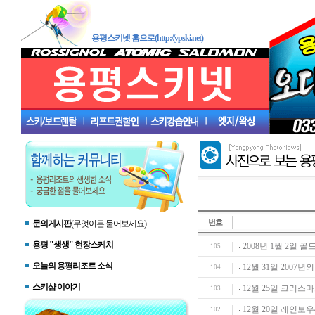
용평스키넷 홈으로(http://ypski.net)
번호
문의게시판
(무엇이든 물어보세요)
용평 "생생" 현장스케치
2008년 1월 2일
105
오늘의 용평리조트 소식
12월 31일 2007년
104
스키샵 이야기
12월 25일 크리스
103
12월 20일 레인보우
102