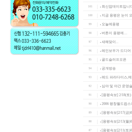
최신업데이트입니다.
101
지금 용평은 눈이 
100
오늘에용평
99
버튼이 용평에....
98
새해맞이...
97
레인보우가 드디어
96
골드슬러프오픈
95
공개방송
94
레드 파라다이스,메가
93
심야 및 야간 운영
92
[용평속보] 2/18(토) 
91
2006 평창월드컵스
90
[용평속보]2/17(금)0
89
[용평속보]2/13(월)
88
[용평속보]2/11(토)
87