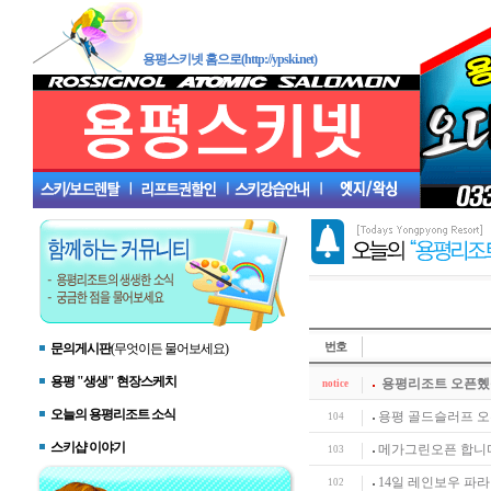
용평스키넷 홈으로(http://ypski.net)
번호
문의게시판
(무엇이든 물어보세요)
용평 "생생" 현장스케치
용평리조트 오픈
notice
오늘의 용평리조트 소식
용평 골드슬러프 
104
스키샵 이야기
메가그린오픈 합니
103
14일 레인보우 파
102