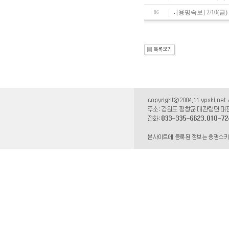
[용평속보] 2/10(금)
86