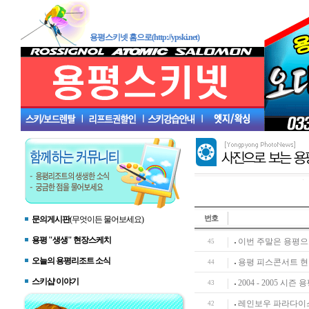
용평스키넷 홈으로(http://ypski.net)
번호
문의게시판
(무엇이든 물어보세요)
용평 "생생" 현장스케치
이번 주말은 용평으로
45
오늘의 용평리조트 소식
용평 피스콘서트 현
44
스키샵 이야기
2004 - 2005 시
43
레인보우 파라다이스
42