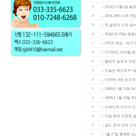
[속보] 12월1일 
41
2004-2005 시즌 
40
전 슬로프 오픈-실버
39
주말(18-19일) 용
38
OPEN 예감 - 메
37
12/18(토) 야간
36
옐로우 슬로프 개장
35
오늘은 레인보우-1
34
이번에 내린 눈으로
33
2008년 1월 14일
32
2008년 1월 19일
31
뉴레드에 이어서 오
30
23일 현재 오픈된
29
골드 존의 멋진 소
28
1월 27일 행복한 
27