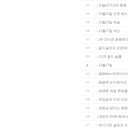
오늘(12/12)의 용평
141
12월22일 오전 레드
140
12월23일 제설
139
12월17일 야간
138
24~25시즌 용평레
137
골드슬러프 오픈예
136
12/20 골드 슬롭
135
12월17일
용평6km 파라다이
133
용평에 눈이왔어요
132
생생한 제설 현장을
131
개장일의 이모 저모
130
생동감 넘치는 용평
129
대망의 05/06 동계시
128
메가그린 슬로프 오픈
127