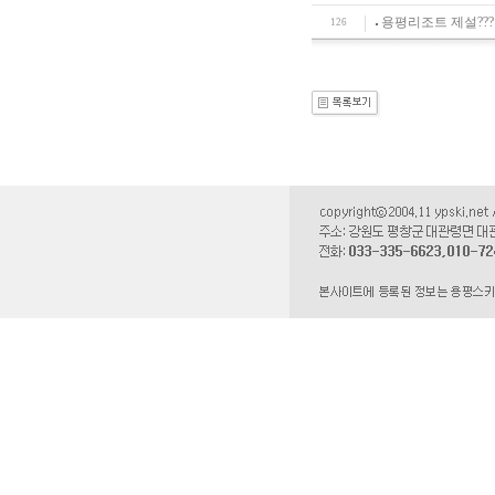
용평리조트 제설??? "
126