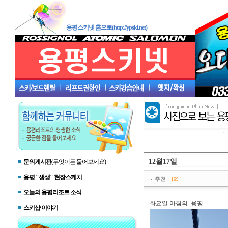
용평스키넷 홈으로(http://ypski.net)
12월17일
문의게시판
(무엇이든 물어보세요)
용평 "생생" 현장스케치
추천 :
169
오늘의 용평리조트 소식
화요일 아침의 용평
스키샵 이야기